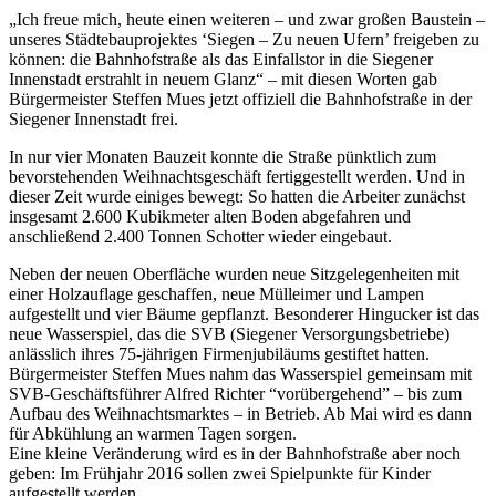
„Ich freue mich, heute einen weiteren – und zwar großen Baustein –
unseres Städtebauprojektes ‘Siegen – Zu neuen Ufern’ freigeben zu
können: die Bahnhofstraße als das Einfallstor in die Siegener
Innenstadt erstrahlt in neuem Glanz“ – mit diesen Worten gab
Bürgermeister Steffen Mues jetzt offiziell die Bahnhofstraße in der
Siegener Innenstadt frei.
In nur vier Monaten Bauzeit konnte die Straße pünktlich zum
bevorstehenden Weihnachtsgeschäft fertiggestellt werden. Und in
dieser Zeit wurde einiges bewegt: So hatten die Arbeiter zunächst
insgesamt 2.600 Kubikmeter alten Boden abgefahren und
anschließend 2.400 Tonnen Schotter wieder eingebaut.
Neben der neuen Oberfläche wurden neue Sitzgelegenheiten mit
einer Holzauflage geschaffen, neue Mülleimer und Lampen
aufgestellt und vier Bäume gepflanzt. Besonderer Hingucker ist das
neue Wasserspiel, das die SVB (Siegener Versorgungsbetriebe)
anlässlich ihres 75-jährigen Firmenjubiläums gestiftet hatten.
Bürgermeister Steffen Mues nahm das Wasserspiel gemeinsam mit
SVB-Geschäftsführer Alfred Richter “vorübergehend” – bis zum
Aufbau des Weihnachtsmarktes – in Betrieb. Ab Mai wird es dann
für Abkühlung an warmen Tagen sorgen.
Eine kleine Veränderung wird es in der Bahnhofstraße aber noch
geben: Im Frühjahr 2016 sollen zwei Spielpunkte für Kinder
aufgestellt werden.