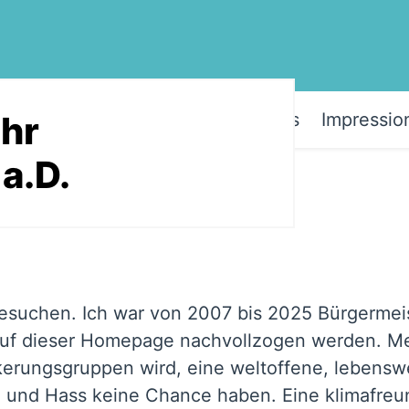
Ihr
dpunkte
Meine Arbeit
Aktuelles
Impressio
a.D.
besuchen. Ich war von 2007 bis 2025 Bürgermeis
auf dieser Homepage nachvollzogen werden. Mei
lkerungsgruppen wird, eine weltoffene, lebensw
g und Hass keine Chance haben. Eine klimafreu