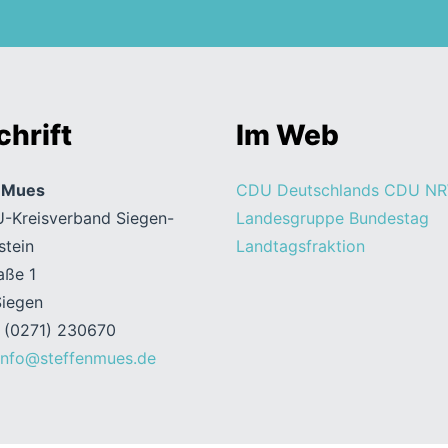
hrift
Im Web
n Mues
CDU Deutschlands
CDU N
-Kreisverband Siegen-
Landesgruppe Bundestag
stein
Landtagsfraktion
aße 1
iegen
: (0271) 230670
info@steffenmues.de