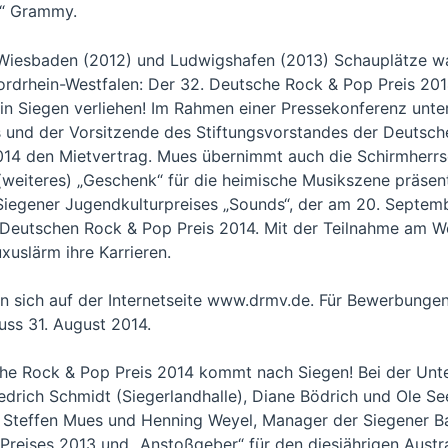
r“ Grammy.
Wiesbaden (2012) und Ludwigshafen (2013) Schauplätze w
Nordrhein-Westfalen: Der 32. Deutsche Rock & Pop Preis 2
 in Siegen verliehen! Im Rahmen einer Pressekonferenz unt
 und der Vorsitzende des Stiftungsvorstandes der Deutsche
14 den Mietvertrag. Mues übernimmt auch die Schirmherrs
weiteres) „Geschenk“ für die heimische Musikszene präsent
Siegener Jugendkulturpreises „Sounds“, der am 20. Septembe
n Deutschen Rock & Pop Preis 2014. Mit der Teilnahme am 
xuslärm ihre Karrieren.
en sich auf der Internetseite www.drmv.de. Für Bewerbungen
uss 31. August 2014.
sche Rock & Pop Preis 2014 kommt nach Siegen! Bei der Unt
iedrich Schmidt (Siegerlandhalle), Diane Bödrich und Ole 
r Steffen Mues und Henning Weyel, Manager der Siegener B
reises 2013 und „Anstoßgeber“ für den diesjährigen Austr