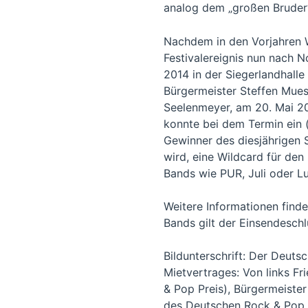
analog dem „großen Brude
Nachdem in den Vorjahren 
Festivalereignis nun nach 
2014 in der Siegerlandhalle
Bürgermeister Steffen Mues
Seelenmeyer, am 20. Mai 20
konnte bei dem Termin ein (
Gewinner des diesjährigen 
wird, eine Wildcard für de
Bands wie PUR, Juli oder Lu
Weitere Informationen find
Bands gilt der Einsendeschl
Bildunterschrift: Der Deut
Mietvertrages: Von links Fr
& Pop Preis), Bürgermeiste
des Deutschen Rock & Pop P