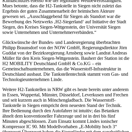
Klimaschutzes ebenso wie der regionalen Wettbewerbsfähigkeit.“
Mues betonte, dass die H2-Tankstelle in Siegen nicht zuletzt das
Ergebnis der guten Zusammenarbeit der heimischen Akteure
gewesen sei. „Ausschlaggebend für Siegen als Standort war die
Bewerbung des Netzwerks ‚H2-Siegerland‘ auf Initiative der Stadt
Siegen, des Kreises Siegen-Wittgenstein, der Universität Siegen
sowie Unternehmen und Unternehmerverbänden.“
Glückwünsche der Bundes- und Landesregierung überbrachten
Philipp Braunsdorf von der NOW GmbH, Regierungsdirektor Jörn
Guddat von der Bezirksregierung Arnsberg sowie Landrat Andreas
Müller für den Kreis Siegen-Wittgenstein. Bauherr der Station ist die
H2 MOBILITY Deutschland GmbH & Co.KG – ein
Gemeinschaftsunternehmen, das die Wasserstoff-Infrastruktur in
Deutschland ausbaut. Die Tankstellentechnik stammt vom Gas- und
Technologieunternehmen Linde.
Weitere H2-Tankstellen in NRW gibt es heute bereits unter anderem
in Essen, Wuppertal, Münster, Düsseldorf, Leverkusen und Frechen
und seit kurzem auch in Mönchengladbach. Die Wasserstoff-
Tankstelle in Siegen entspricht dem neuesten Stand der Technik.
Ihre Bedienung durch den Autofahrer ist intuitiv; das Betanken
ähnelt dem konventioneller Fahrzeuge und ist in drei bis fünf
Minuten abgeschlossen. Zum Einsatz kommt Lindes ionischer
Kompressor IC 90. Mit Modellvorhaben „E-Mobility hoch 3“
überzeugt Überzeugt haben die Siegerländer mit dem ganzheitlichen