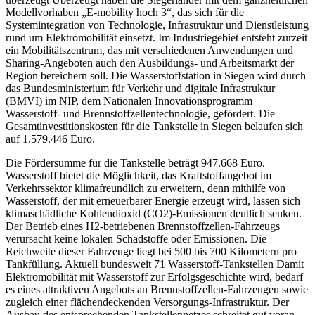
Modellvorhaben „E-mobility hoch 3“, das sich für die
Systemintegration von Technologie, Infrastruktur und Dienstleistung
rund um Elektromobilität einsetzt. Im Industriegebiet entsteht zurzeit
ein Mobilitätszentrum, das mit verschiedenen Anwendungen und
Sharing-Angeboten auch den Ausbildungs- und Arbeitsmarkt der
Region bereichern soll. Die Wasserstoffstation in Siegen wird durch
das Bundesministerium für Verkehr und digitale Infrastruktur
(BMVI) im NIP, dem Nationalen Innovationsprogramm
Wasserstoff- und Brennstoffzellentechnologie, gefördert. Die
Gesamtinvestitionskosten für die Tankstelle in Siegen belaufen sich
auf 1.579.446 Euro.
Die Fördersumme für die Tankstelle beträgt 947.668 Euro.
Wasserstoff bietet die Möglichkeit, das Kraftstoffangebot im
Verkehrssektor klimafreundlich zu erweitern, denn mithilfe von
Wasserstoff, der mit erneuerbarer Energie erzeugt wird, lassen sich
klimaschädliche Kohlendioxid (CO2)-Emissionen deutlich senken.
Der Betrieb eines H2-betriebenen Brennstoffzellen-Fahrzeugs
verursacht keine lokalen Schadstoffe oder Emissionen. Die
Reichweite dieser Fahrzeuge liegt bei 500 bis 700 Kilometern pro
Tankfüllung. Aktuell bundesweit 71 Wasserstoff-Tankstellen Damit
Elektromobilität mit Wasserstoff zur Erfolgsgeschichte wird, bedarf
es eines attraktiven Angebots an Brennstoffzellen-Fahrzeugen sowie
zugleich einer flächendeckenden Versorgungs-Infrastruktur. Der
Ausbau des entsprechenden Tankstellennetzes schreitet gut voran.