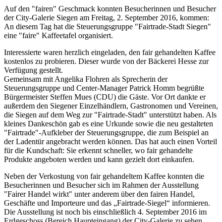
Auf den "fairen" Geschmack konnten Besucherinnen und Besucher
der City-Galerie Siegen am Freitag, 2. September 2016, kommen:
An diesem Tag hat die Steuerungsgruppe "Fairtrade-Stadt Siegen"
eine "faire" Kaffeetafel organisiert.
Interessierte waren herzlich eingeladen, den fair gehandelten Kaffee
kostenlos zu probieren. Dieser wurde von der Bäckerei Hesse zur
Verfügung gestellt.
Gemeinsam mit Angelika Flohren als Sprecherin der
Steuerungsgruppe und Center-Manager Patrick Homm begrüßte
Bürgermeister Steffen Mues (CDU) die Gäste. Vor Ort dankte er
außerdem den Siegener Einzelhändlern, Gastronomen und Vereinen,
die Siegen auf dem Weg zur "Fairtrade-Stadt" unterstützt haben. Als
kleines Dankeschön gab es eine Urkunde sowie die neu gestalteten
"Fairtrade"-Aufkleber der Steuerungsgruppe, die zum Beispiel an
der Ladentür angebracht werden können. Das hat auch einen Vorteil
für die Kundschaft: Sie erkennt schneller, wo fair gehandelte
Produkte angeboten werden und kann gezielt dort einkaufen.
Neben der Verkostung von fair gehandeltem Kaffee konnten die
Besucherinnen und Besucher sich im Rahmen der Ausstellung
"Fairer Handel wirkt" unter anderem über den fairen Handel,
Geschäfte und Importeure und das „Fairtrade-Siegel“ informieren.
Die Ausstellung ist noch bis einschließlich 4. September 2016 im
Erdgeschoss (Bereich Haupteingang) der City-Galerie zu sehen.