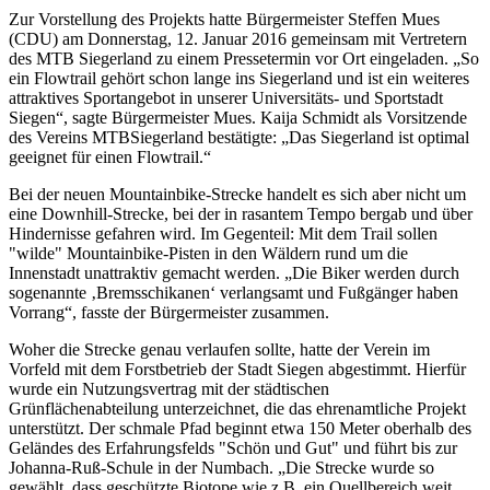
Zur Vorstellung des Projekts hatte Bürgermeister Steffen Mues
(CDU) am Donnerstag, 12. Januar 2016 gemeinsam mit Vertretern
des MTB Siegerland zu einem Pressetermin vor Ort eingeladen. „So
ein Flowtrail gehört schon lange ins Siegerland und ist ein weiteres
attraktives Sportangebot in unserer Universitäts- und Sportstadt
Siegen“, sagte Bürgermeister Mues. Kaija Schmidt als Vorsitzende
des Vereins MTBSiegerland bestätigte: „Das Siegerland ist optimal
geeignet für einen Flowtrail.“
Bei der neuen Mountainbike-Strecke handelt es sich aber nicht um
eine Downhill-Strecke, bei der in rasantem Tempo bergab und über
Hindernisse gefahren wird. Im Gegenteil: Mit dem Trail sollen
"wilde" Mountainbike-Pisten in den Wäldern rund um die
Innenstadt unattraktiv gemacht werden. „Die Biker werden durch
sogenannte ‚Bremsschikanen‘ verlangsamt und Fußgänger haben
Vorrang“, fasste der Bürgermeister zusammen.
Woher die Strecke genau verlaufen sollte, hatte der Verein im
Vorfeld mit dem Forstbetrieb der Stadt Siegen abgestimmt. Hierfür
wurde ein Nutzungsvertrag mit der städtischen
Grünflächenabteilung unterzeichnet, die das ehrenamtliche Projekt
unterstützt. Der schmale Pfad beginnt etwa 150 Meter oberhalb des
Geländes des Erfahrungsfelds "Schön und Gut" und führt bis zur
Johanna-Ruß-Schule in der Numbach. „Die Strecke wurde so
gewählt, dass geschützte Biotope wie z.B. ein Quellbereich weit