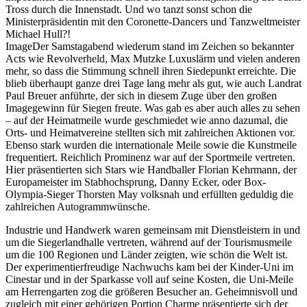
Tross durch die Innenstadt. Und wo tanzt sonst schon die
Ministerpräsidentin mit den Coronette-Dancers und Tanzweltmeister
Michael Hull?!
ImageDer Samstagabend wiederum stand im Zeichen so bekannter
Acts wie Revolverheld, Max Mutzke Luxuslärm und vielen anderen
mehr, so dass die Stimmung schnell ihren Siedepunkt erreichte. Die
blieb überhaupt ganze drei Tage lang mehr als gut, wie auch Landrat
Paul Breuer anführte, der sich in diesem Zuge über den großen
Imagegewinn für Siegen freute. Was gab es aber auch alles zu sehen
– auf der Heimatmeile wurde geschmiedet wie anno dazumal, die
Orts- und Heimatvereine stellten sich mit zahlreichen Aktionen vor.
Ebenso stark wurden die internationale Meile sowie die Kunstmeile
frequentiert. Reichlich Prominenz war auf der Sportmeile vertreten.
Hier präsentierten sich Stars wie Handballer Florian Kehrmann, der
Europameister im Stabhochsprung, Danny Ecker, oder Box-
Olympia-Sieger Thorsten May volksnah und erfüllten geduldig die
zahlreichen Autogrammwünsche.
Industrie und Handwerk waren gemeinsam mit Dienstleistern in und
um die Siegerlandhalle vertreten, während auf der Tourismusmeile
um die 100 Regionen und Länder zeigten, wie schön die Welt ist.
Der experimentierfreudige Nachwuchs kam bei der Kinder-Uni im
Cinestar und in der Sparkasse voll auf seine Kosten, die Uni-Meile
am Herrengarten zog die größeren Besucher an. Geheimnisvoll und
zugleich mit einer gehörigen Portion Charme präsentierte sich der