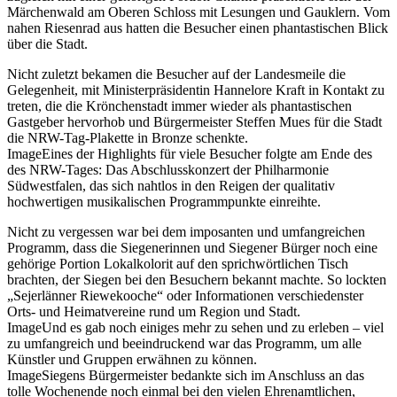
Märchenwald am Oberen Schloss mit Lesungen und Gauklern. Vom
nahen Riesenrad aus hatten die Besucher einen phantastischen Blick
über die Stadt.
Nicht zuletzt bekamen die Besucher auf der Landesmeile die
Gelegenheit, mit Ministerpräsidentin Hannelore Kraft in Kontakt zu
treten, die die Krönchenstadt immer wieder als phantastischen
Gastgeber hervorhob und Bürgermeister Steffen Mues für die Stadt
die NRW-Tag-Plakette in Bronze schenkte.
ImageEines der Highlights für viele Besucher folgte am Ende des
des NRW-Tages: Das Abschlusskonzert der Philharmonie
Südwestfalen, das sich nahtlos in den Reigen der qualitativ
hochwertigen musikalischen Programmpunkte einreihte.
Nicht zu vergessen war bei dem imposanten und umfangreichen
Programm, dass die Siegenerinnen und Siegener Bürger noch eine
gehörige Portion Lokalkolorit auf den sprichwörtlichen Tisch
brachten, der Siegen bei den Besuchern bekannt machte. So lockten
„Sejerlänner Riewekooche“ oder Informationen verschiedenster
Orts- und Heimatvereine rund um Region und Stadt.
ImageUnd es gab noch einiges mehr zu sehen und zu erleben – viel
zu umfangreich und beeindruckend war das Programm, um alle
Künstler und Gruppen erwähnen zu können.
ImageSiegens Bürgermeister bedankte sich im Anschluss an das
tolle Wochenende noch einmal bei den vielen Ehrenamtlichen,