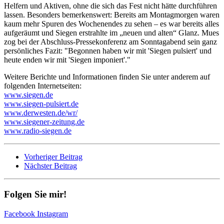
Helfern und Aktiven, ohne die sich das Fest nicht hätte durchführen
lassen. Besonders bemerkenswert: Bereits am Montagmorgen waren
kaum mehr Spuren des Wochenendes zu sehen – es war bereits alles
aufgeräumt und Siegen erstrahlte im „neuen und alten“ Glanz. Mues
zog bei der Abschluss-Pressekonferenz am Sonntagabend sein ganz
persönliches Fazit: "Begonnen haben wir mit 'Siegen pulsiert' und
heute enden wir mit 'Siegen imponiert'."
Weitere Berichte und Informationen finden Sie unter anderem auf
folgenden Internetseiten:
www.siegen.de
www.siegen-pulsiert.de
www.derwesten.de/wr/
www.siegener-zeitung.de
www.radio-siegen.de
Vorheriger Beitrag
Nächster Beitrag
Folgen Sie mir!
Facebook
Instagram