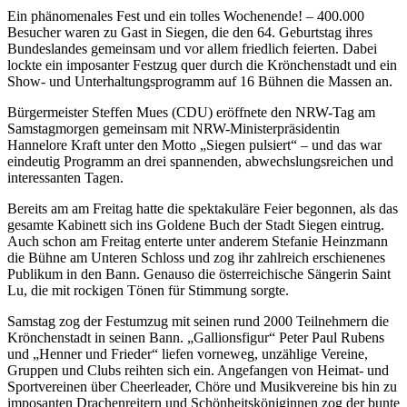
Ein phänomenales Fest und ein tolles Wochenende! – 400.000
Besucher waren zu Gast in Siegen, die den 64. Geburtstag ihres
Bundeslandes gemeinsam und vor allem friedlich feierten. Dabei
lockte ein imposanter Festzug quer durch die Krönchenstadt und ein
Show- und Unterhaltungsprogramm auf 16 Bühnen die Massen an.
Bürgermeister Steffen Mues (CDU) eröffnete den NRW-Tag am
Samstagmorgen gemeinsam mit NRW-Ministerpräsidentin
Hannelore Kraft unter den Motto „Siegen pulsiert“ – und das war
eindeutig Programm an drei spannenden, abwechslungsreichen und
interessanten Tagen.
Bereits am am Freitag hatte die spektakuläre Feier begonnen, als das
gesamte Kabinett sich ins Goldene Buch der Stadt Siegen eintrug.
Auch schon am Freitag enterte unter anderem Stefanie Heinzmann
die Bühne am Unteren Schloss und zog ihr zahlreich erschienenes
Publikum in den Bann. Genauso die österreichische Sängerin Saint
Lu, die mit rockigen Tönen für Stimmung sorgte.
Samstag zog der Festumzug mit seinen rund 2000 Teilnehmern die
Krönchenstadt in seinen Bann. „Gallionsfigur“ Peter Paul Rubens
und „Henner und Frieder“ liefen vorneweg, unzählige Vereine,
Gruppen und Clubs reihten sich ein. Angefangen von Heimat- und
Sportvereinen über Cheerleader, Chöre und Musikvereine bis hin zu
imposanten Drachenreitern und Schönheitsköniginnen zog der bunte