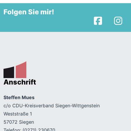
Folgen Sie mir!
Facebook
I
Anschrift
Steffen Mues
c/o CDU-Kreisverband Siegen-Wittgenstein
Weststraße 1
57072 Siegen
Telefon: (0271) 230670