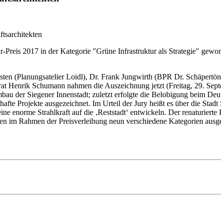
ur-Preis 2017 in der Kategorie "Grüne Infrastruktur als Strategie" ge
en (Planungsatelier Loidl), Dr. Frank Jungwirth (BPR Dr. Schäpertöns 
rat Henrik Schumann nahmen die Auszeichnung jetzt (Freitag, 29. Septe
mbau der Siegener Innenstadt; zuletzt erfolgte die Belobigung beim D
hafte Projekte ausgezeichnet. Im Urteil der Jury heißt es über die Stad
 enorme Strahlkraft auf die ‚Reststadt‘ entwickeln. Der renaturierte Fl
en im Rahmen der Preisverleihung neun verschiedene Kategorien ausgez