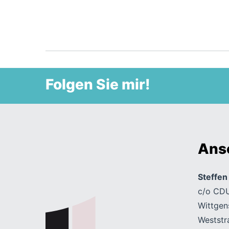
Folgen Sie mir!
Ansc
Steffe
c/o CDU
Wittgen
Weststr