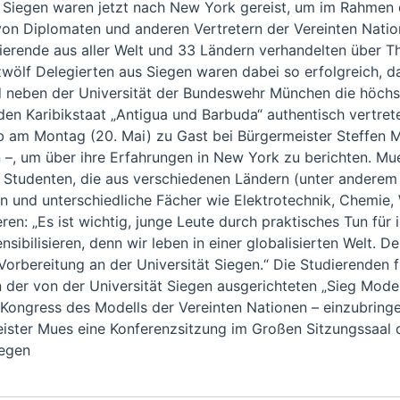
t Siegen waren jetzt nach New York gereist, um im Rahmen
 von Diplomaten und anderen Vertretern der Vereinten Natio
dierende aus aller Welt und 33 Ländern verhandelten über 
 zwölf Delegierten aus Siegen waren dabei so erfolgreich, d
 neben der Universität der Bundeswehr München die höchst
n den Karibikstaat „Antigua und Barbuda“ authentisch vertret
 am Montag (20. Mai) zu Gast bei Bürgermeister Steffen M
–, um über ihre Erfahrungen in New York zu berichten. M
Studenten, die aus verschiedenen Ländern (unter anderem Ke
n und unterschiedliche Fächer wie Elektrotechnik, Chemie,
en: „Es ist wichtig, junge Leute durch praktisches Tun für i
sibilisieren, denn wir leben in einer globalisierten Welt. D
rbereitung an der Universität Siegen.“ Die Studierenden fr
n der von der Universität Siegen ausgerichteten „Sieg Mode
ongress des Modells der Vereinten Nationen – einzubringe
ister Mues eine Konferenzsitzung im Großen Sitzungssaal
iegen